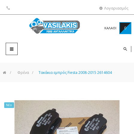
Λογαριασμός
0
ΚΑΛΑΘΙ
Toggle
navigation
>
Φρένα
>
Τακάκια εμπρός Fiesta 2008-2015 2614604
Νέο