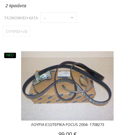
2 προϊόντα
ΤΑΞΙΝΌΜΗΣΗ ΚΑΤΆ
ΣΎΓΚΡΙΣΗ (
0
)
ΝΈΟ
ΛΟΥΡΙΆ ΕΞΩΤΕΡΙΚΆ FOCUS 2004- 1708273
99,00 €