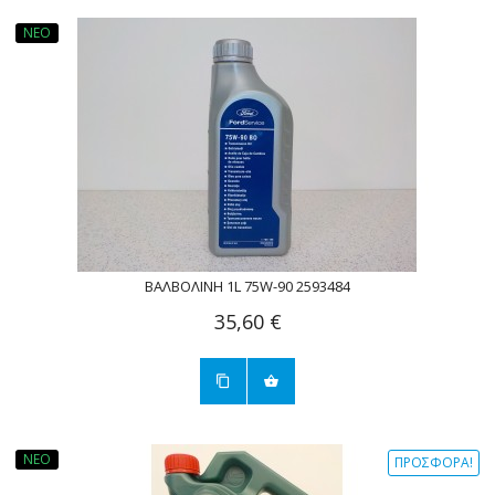
ΝΈΟ
ΒΑΛΒΟΛΙΝΗ 1L 75W-90 2593484
35,60 €
ΝΈΟ
ΠΡΟΣΦΟΡΆ!