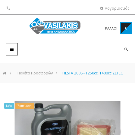
Λογαριασμός
0
ΚΑΛΑΘΙ
Toggle
navigation
>
Πακέτα Προσφορών
>
FIESTA 2008 - 1250cc, 1400cc ZETEC
Νέο
Έκπτωση!