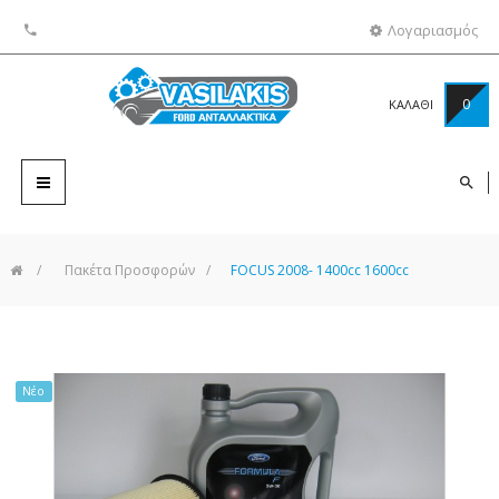
Λογαριασμός
0
ΚΑΛΑΘΙ
Toggle
navigation
>
Πακέτα Προσφορών
>
FOCUS 2008- 1400cc 1600cc
Νέο