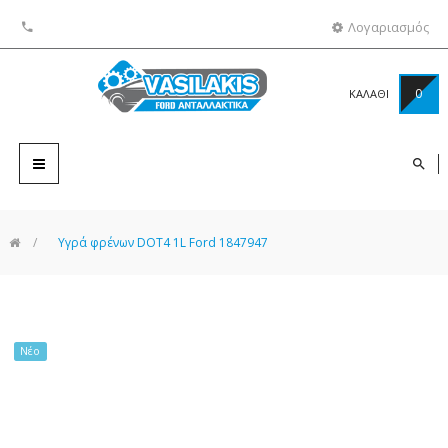
Λογαριασμός
0
ΚΑΛΑΘΙ
Toggle
navigation
>
Υγρά φρένων DOT4 1L Ford 1847947
Νέο