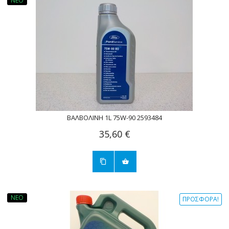
ΝΈΟ
ΒΑΛΒΟΛΙΝΗ 1L 75W-90 2593484
35,60 €
ΝΈΟ
ΠΡΟΣΦΟΡΆ!